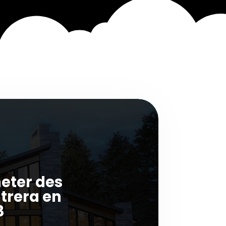
heter des
trera en
3