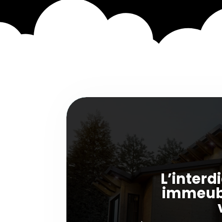
L’interd
immeubl