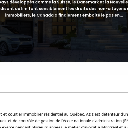
s pays développés comme la Suisse, le Danemark et la Nouvell
erdisant ou limitant sensiblement les droits des non-citoyens 
immobiliers, le Canada a finalement emboîté le pas en...
 et courtier immobilier résidentiel au Québec. Aziz est détenteur d’u
audit et de contrôle de gestion de l’école nationale d’administration (
a exercé pendant plusieurs années le métier d’avocat à Montréal et à